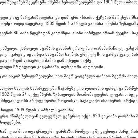
ი შეიტანეს მეცენატმა ძმებმა ზუბალაშვილებმა და 1901 წელს თბილ
ელი კოტე მარჯანიშვილისა და დიმიტრი უზნაძის ქუჩების მარცხენა მხ
 თუმცა ოფიციალურად 1909 წლის 4 აპრილს გაიხსნა. ძმებმა ზუბალაშვ
უკუნის 80-იანი წლებიდან გამოჩნდა. ისინი ჩაბმული არიან ქვეყნის ს
აშვილი, ქართული სტამბის გახსნის ერთ-ერთი თანამონაწილე, ვახტანგ
ვილი კარგად იცნობდა სასტამბო საქმეს. ერეკლე II-ის გარდაცვალები
და გიორგიმ განაგრძეს მამის დაწყებული საქმე.
ლილი ჩრდილოეთ კავკასიაში, თურქეთში, ინდოეთში.
რე და იაკობ ზუბალაშვილები, მათ მიერ გაღებული თანხით ბევრმა ახ
ახალხო სახლის საძირკველში ჩატანებულია ლითონის ფირფიტა წარწე
1902 წლის 24 სექტემბერს, ზუბალოვის შთამომავლების ლევანის, სტეფა
ძღვანელობს არქიტექტორი როგოისკი, საქალაქო ინჟინერის, არქიტექ
ხოლო 1909 წლის 7 აპრილს გაიხსნა.
რთ მნიშვნელოვან კულტურულ ცენტრად იქცა. 630 კაციანი დარბაზი მუ
მოდგენები.
ნაწილია მისი თეატრალური დარბაზი, რომელიც შედგებოდა პარტერის დ
არის ლოჟა; მეორე სართულზე, სცენის პირდაპირ და დარბაზის ორივე 