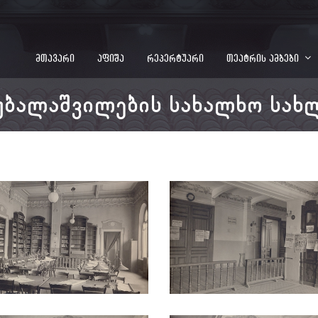
მთავარი
აფიშა
რეპერტუარი
თეატრის ამბები
უბალაშვილების სახალხო სახ