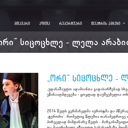
მთავარი
აფიშა
რეპერტუარი
თეატრის ამბები
ორი” სიცოცხლე - ლელა არაბი
„ორი” სიცოცხლე - 
„უდანაშაულო ადამიანთა გადასარჩენად სხვ
ეწინააღმდეგება - ყოვლად დაუშვებელია ო
2014 წელს გერმანელმა იურისტმა და მწერა
„ტერორი“, რომელიც წლებია თანამედროვე თ
პირველად მიმდინარე წელს - მარჯანიშვილ
და მაყურებელი უჩვეულო სანახაობაზე მოიწვ