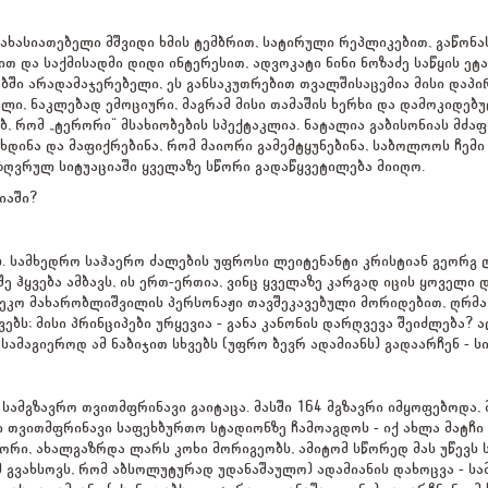
მახასიათებელი მშვიდი ხმის ტემბრით, სატირული რეპლიკებით, გაწონა
თ და საქმისადმი დიდი ინტერესით, ადვოკატი ნინი ნოზაძე საწყის ეტ
ებში არადამაჯერებელი, ეს განსაკუთრებით თვალშისაცემია მისი დაპ
ეული, ნაკლებად ემოციური, მაგრამ მისი თამაშის ხერხი და დამოკიდე
ობ, რომ „ტერორი“ მსახიობების სპექტაკლია. ნატალია გაბისონიას მძა
დინა და მაფიქრებინა, რომ მაიორი გამემტყუნებინა, საბოლოოს ჩემი 
ზღვრულ სიტუაციაში ყველაზე სწორი გადაწყვეტილება მიიღო.
იაში?
ბს. სამხედრო საჰაერო ძალების უფროსი ლეიტენანტი კრისტიან გეორ
ჰყვება ამბავს, ის ერთ-ერთია, ვინც ყველაზე კარგად იცის ყოველი დე
ეკო მახარობლიშვილის პერსონაჟი თავშეკავებული მორიდებით, ღრმა
ებს; მისი პრინციპები ურყევია - განა კანონის დარღვევა შეიძლება? 
 სამაგიეროდ ამ ნაბიჯით სხვებს (უფრო ბევრ ადამიანს) გადაარჩენ -
 სამგზავრო თვითმფრინავი გაიტაცა. მასში 164 მგზავრი იმყოფებოდა,
თვითმფრინავი საფეხბურთო სტადიონზე ჩამოაგდოს - იქ ახლა მატჩი იმ
აიორი, ახალგაზრდა ლარს კოხი მორიგეობს, ამიტომ სწორედ მას უწევს
მ გვახსოვს, რომ აბსოლუტურად უდანაშაულო) ადამიანის დახოცვა - სა