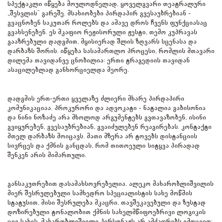
სპექტაკლი იწყება მოულოდნელად, ყოველგვარი თეატრალური
„შესვლის“ გარეშე. მსახიობები პირდაპირ გვესაუბრებიან -
გვაცნობენ საკუთარ როლებს და ამავე დროს ჩვენს ფუნქციასაც
გვახსენებენ. ეს მკაფიო რეჟისორული ჟესტი, თემო კუპრავას
გააზრებული დადგმით, მყისიერად შლის ზღვარს სცენასა და
დარბაზს შორის. იწყება სასამართლო პროცესი, რომლის მთავარი
დილემა თავიდანვე ცნობილია: ერთი ტრაგედიის თავიდან
ასაცილებლად განხორციელდა მეორე.
დადგმის ერთ-ერთი ყველაზე ძლიერი მხარე პირდაპირი
კომუნიკაციაა. პროკურორი და ადვოკატი - ნატალია გაბისონია
და ნინი ნოზაძე არა მხოლოდ არგუმენტებს გვთავაზობენ, ისინი
გვიყურებენ, გვესაუბრებიან, გვაიძულებენ რეაგირებას. კონტაქტი
მთელ დარბაზს მოიცავს. მათი მზერა არ ტოვებს დისტანციის
სივრცეს და ქმნის განცდას, რომ თითოეული სიტყვა პირადად
შენკენ არის მიმართული.
განსაკუთრებით დასამახსოვრებელია, ალეკო მახარობლიშვილის
მიერ შესრულებული სამხედრო სპეციალისტის სახე მოწმის
სტატუსით, მისი შესრულება მკაცრი, თავშეკავებული და ზუსტად
დოზირებული ტონალობით ქმნის სახელმწიფოებრივი ლოგიკის
ცივ სახეს. მახარობლიშვილი პერსონაჟს არ ამძაფრებს ემოციით;