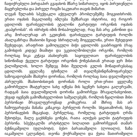
ჩაფიქრებული პირდაპირ გვაჯახოს მწარე სიმართლე, იყოს პირუთვნელი
მაყურებლისა და პირველ რიგში საკუთარი თავის მიმართ.
ლევან წულაძის სპექტაკლი აქტუალურ პრობლემებზე მოგვითხრობს.
ერთი ოჯახის მაგალითზე იშლება შემზარავი ისტორია, თუ როგორ
ცდილობს ფარისევლობის ეტალონი ტარტიუფი ორგონის ოჯახის
„დაპყრობას“. ის იბრძვის იმის მოსაპოვებლად, რაც მას არც კანონით და
არც მორალურად არ ეკუთვნის. ფარისეველი ტარტიუფის როლში
ახალგაზრდა მსახიობი ზვიად სხრიტლაძე მოგვევლინა, ერთი შეხედვით
შეუხედავი, არაფრით გამოღცეული ბიჭი ცდილობს გააბრიყვოს (რაც
გამოსდის კიდეც) მიამიტი და უკეთილშობილესი ორგონი, რომლის
როლსაც ნიკა კუჭავა ასახიერებს. საყოველთაო ფარისევლობის
სინონიმად ქცეული ტარტიუფი ორგონის ქონებასთან ერთად ჯერ მისი
ქალიშვილის, ხოლო შემდეგ მისი მეუღლის გულის მონადირებასაც
ცდილობს. ყველაზე ფხიზელი ამ თვალზებინდჩამოფარებულ
საზოგადოებაში მსახური დორინაა, რომლის როლსაც ბაია დვალიშვილი
ასრულებს. მსახიობისთვის დორინას როლი ერთ-ერთი ყველაზე
გამორჩეული მხატვრული სახე იქნება მის სცენურ სახეთა გალერეაში,
რადგან ბაია დვალიშვილის დორინა გამოირჩევა მრავალსახეობით,
უხვად იყენებს გამომსახველობით საშუალებებს, რომლის წყალობით მისი
პერსონაჟი მრავალფეროვნად კომიკურია. ამ მხრივ მას არ
ჩამოუვარდება მანანა კაზაკოვა პერნელის როლში. სხვათაშორის, სხვა
პერსონაჟების მსგავსად, პერნელსაც, რომელიც ტარტიუფის ღრმა
მეხოტბეა, მალე გაეხსნება გონება, რათა აღიქვას ყალბი ტატრიუფის
პერსონა. სპექტაკლში არტისტული სილაღით გამოირჩევიან თამარ
ბუხნიკაშვილი (ფლიპოტი), ბესო ბარათაშვილი (ლოიალი), ზაზა
იაკაშვილი (კლეანტი), თეონა ქოქრაშვილი და ქეთა შათირიშვილი