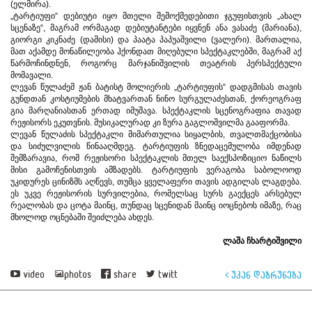
(ელმირა).
„ტარტიუფი“ დებიუტი იყო მთელი შემოქმედებითი ჯგუფისთვის „ახალ
სცენაზე“, მაგრამ ორმაგად დებიუტანტები იყვნენ ანა ვასაძე (მარიანა),
გიორგი კიკნაძე (დამისი) და პაატა პაპუაშვილი (ვალერი). მართალია,
მათ აქამდე მონაწილეობა ჰქონდათ მიღებული სპექტაკლებში, მაგრამ აქ
წარმოჩინდნენ, როგორც მარჯანიშვილის თეატრის პერსპექტული
მომავალი.
ლევან წულაძემ ჟან ბატისტ მოლიერის „ტარტიუფის“ დადგმისას თავის
გუნდთან კოსტიუმების მხატვართან ნინო სურგულაძესთან, ქორეოგრაფ
გია მარღანიასთან ერთად იმუშავა. სპექტაკლის სცენოგრაფია თავად
რეჟისორს ეკუთვნის. მუსიკალურად კი ზურა გაგლოშვილმა გააფორმა.
ლევან წულაძის სპექტაკლი მიმართულია სიყალბის, თვალთმაქცობისა
და სიძულვილის წინააღმდეგ. ტარტიუფის ზნედაცემულობა იმდენად
შემზარავია, რომ რეჟისორი სპექტაკლის მთელ საექსპოზიციო ნაწილს
მისი გამოჩენისთვის ამზადებს. ტარტიუფის ვერაგობა საბოლოოდ
უკიდურეს ცინიზმს აღწევს, თუმცა ყველაფერი თავის ადგილას ლაგდება.
ეს უკვე რეჟისორის სურვილებია, რომელსაც სურს გაექცეს არსებულ
რეალობას და ცოტა მაინც, თუნდაც სცენიდან მაინც იოცნებოს იმაზე, რაც
მხოლოდ ოცნებაში შეიძლება ახდეს.
ლაშა ჩხარტიშვილი
video
photos
share
twitt
უკან დაბრუნება