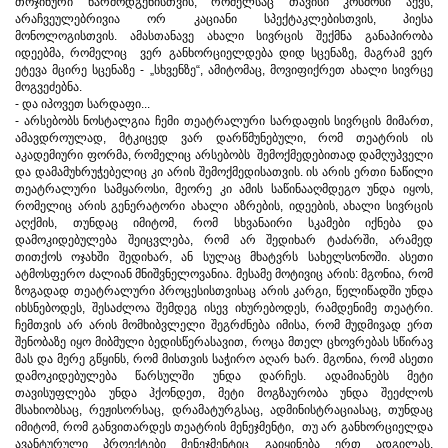
თოჯინური წარმოდგენისთვის, რომელსაც თავისი კოსმოსი აქვს,
არაჩვეულებრივია ორ კაციანი სპექტაკლებისთვის, პიესა
მონოლოგისთვის. ამასთანავე ახალი სივრცის შექმნა განაპირობა
იდეებმა, რომელიც ვერ განხორციელდება დიდ სცენაზე, მაგრამ ვერ
ეტევა მცირე სცენაზე - „სხვენზე“, ამიტომაც, მოვიფიქრეთ ახალი სივრცე
მოგვეძებნა.
- და იპოვეთ სარდაფი...
- არსებობს ნოსტალგია ჩემი თეატრალური სარდაფის სივრცის მიმართ,
ამავდროულად, მტკიცედ ვარ დარწმუნებული, რომ თეატრის ის
აკადემიური ფორმა, რომელიც არსებობს შემოქმედებითად დამღუპველი
და დამამუხრუჭებელიც კი არის შემოქმედისათვის. ის არის ერთი ნაწილი
თეატრალური სამყაროსი, მეორე კი ამის საწინააღმდეგო უნდა იყოს,
რომელიც არის გენერატორი ახალი აზრების, იდეების, ახალი სივრცის
აღქმის, თუნდაც იმიტომ, რომ სხვანაირი სკამები იქნება და
დამოკიდებულება შეიცვლება, რომ არ შედიხარ ტაძარში, არამედ
თითქოს ოჯახში შედიხარ, ან სულაც მხატვრს სახელსონოში. ასეთი
ატმოსფერო ძალიან მნიშვნელოვანია. მესამე მოტივიც არის: მგონია, რომ
ზოგადად თეატრალური პროცესისთვისაც არის კარგი, წელიწადში უნდა
იხსნებოდეს, შესაძლოა შემდეგ ისევ იხურებოდეს, რამდენიმე თეატრი.
ჩემთვის არ არის მომხიბვლელი შეგრძნება იმისა, რომ მუდმივად ერთ
შენობაზე იყო მიბმული ბედისწერასავით, როცა მთელ ცხოვრებას სწირავ
მას და მერე გწყინს, რომ მისთვის საჭირო აღარ ხარ. მგონია, რომ ასეთი
დამოკიდებულება წარსულში უნდა დარჩეს. ადამიანებს მეტი
თავისუფლება უნდა ჰქონდეთ, მეტი მოგზაურობა უნდა შეეძლოს
მსახიობსაც, რეჟისორსაც, დრამატურგსაც, ადმინისტრაციასაც, თუნდაც
იმიტომ, რომ განვითარდეს თეატრის მენეჯმენტი, თუ არ განხორციელდა
ავანტურული პროექტები მენეჯმენტიც გაიყინება ერთ ადგილას.