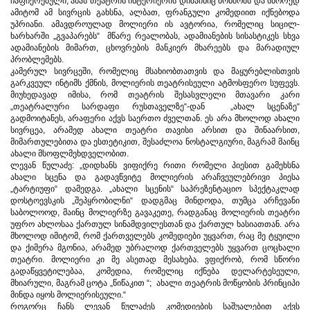
ჩაფიქრებული, ამას თეატრის ინტერიერის დიზაინიც მოწმობს და სწორედ
ამიტომ ამ სივრცის გახსნა, ალბათ, ფრანგული კომედიით იქნებოდა
უპრიანი. ამავდროულად მოლიერი ის ავტორია, რომელიც სიცილ-
ხარხარში „გვაპარებს“ მწარე რეალობას, ადამიანების სისასტიკეს სხვა
ადამიანების მიმართ, ცხოვრების მანკიერ მხარეებს და მარადიულ
პრობლემებს.
კამერულ სივრცეში, რომელიც მსახიობთათვის და მაყურებლისთვის
გარკვეულ ინტიმს ქმნის, მოლიერის თეატრისეული ატმოსფერო სუფევს.
მიუხედავად იმისა, რომ თეატრის შესასვლელი მთავარი კარი
„თეატრალური სარდაფი რუსთაველზე“-დან „ახალ სცენაზე“
გადმოიტანეს, არაფერი აქვს საერთო ძველთან. ეს არა მხოლოდ ახალი
სივრცეა, არამედ ახალი თეატრი თავისი არსით და შინაარსით,
მიმართულებითა და ესთეტიკით, შესაძლოა ნოსტალგიური, მაგრამ მაინც
ახალი მსოფლმეხდველობით.
ლევან წულაძე: „დიდხანს ვიფიქრე რითი რომელი პიესით გამეხსნა
ახალი სცენა და გადავწვიტე მოლიერის არაჩვეულებრივი პიესა
„ტარტიუფი“ დამედგა. „ახალი სცენის“ საპრეზენტაციო სპექტაკლად
დოსტოევსკის „შეპყრობილნი“ დადგმაც მინდოდა, თუმცა არჩევანი
საბოლოოდ, მაინც მოლიერზე გავაკეთე, რადგანაც მოლიერის თეატრი
უფრო ახლოსაა ქართულ სინამდვილესთან და ქართულ ხასიათთან. არა
მხოლოდ იმიტომ, რომ ქართველებს კომედიები უყვართ, რაც მე ტყუილი
და ქიმერა მგონია, არამედ უბრალოდ ქართველებს უყვართ ცოცხალი
თეატრი. მოლიერი კი მე ასეთად მესახება. ვფიქრობ, რომ სწორი
გადაწყვეტილებაა, კომედია, რომელიც იქნება დელარტესეული,
მხიარული, მაგრამ ცოტა „წიწაკით “; ახალი თეატრის მოწყობის პრინციპი
მინდა იყოს მოლიერისეული.“
როგორც ჩანს ლევან წულაძეს კომედიების საშუალებით აქვს