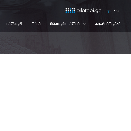
ge
en
სალარო
დასი
თეატრის ხალხი
პარტნიორები