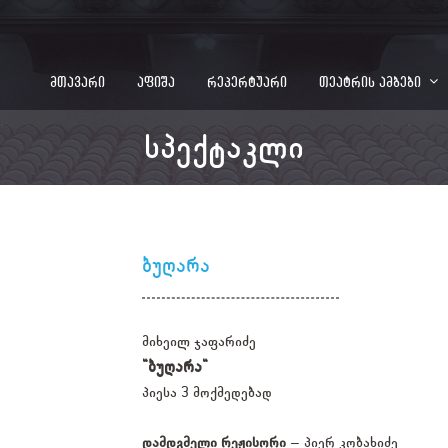
მთავარი
აფიშა
რეპერტუარი
თეატრის ამბები
სპექტაკლი
ბუღარა
მიხეილ ჯაფარიძე
"ბუღარა"
პიესა 3 მოქმედებად
დამდგმელი რეჟისორი
– პიერ კობახიძე