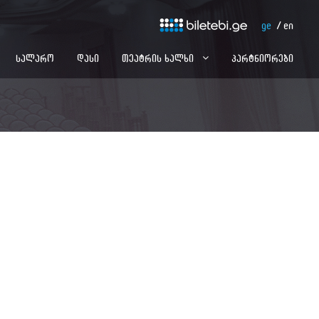
ge
en
სალარო
დასი
თეატრის ხალხი
პარტნიორები