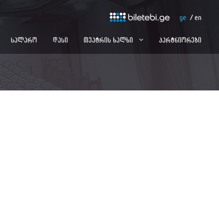
ge
en
სალარო
დასი
თეატრის ხალხი
პარტნიორები