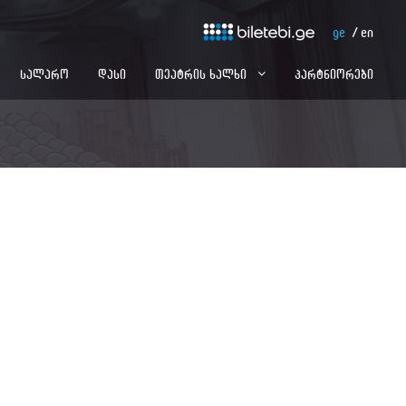
ge
en
სალარო
დასი
თეატრის ხალხი
პარტნიორები