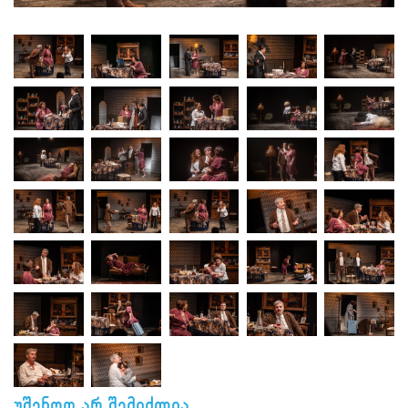
უშენოდ არ შემიძლია