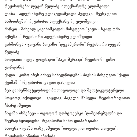
რეჟისორები: ლევან წულაძე, ალექსანდრე ელოშვილი
ლიზა - ალექსანდრე ელიგულაშვილი-პელეგი ,,შევხვდეით
სამოთხეში“ რეჟისორი ალექსანდრე ელოშვილი
მარგო - მიხეილ ჯავახიშვილის მიხედვით "ჯაყო - ხვალ ომი
იქნება..." რეჟისორი ალექსანდრე ელოშვილი
გისმონდა - ჯოვანი ბოკაჩო ”დეკამერონი” რეჟისორი ლევან
წულაძე
სოფიათი - ლევ ტოლსტოი "ჰაჯი-მურატი" რეჟისორი გიზო
ჟორდანია
ქალი - კობო აბეს ამავე სახელწოდების პიესის მიხედვით "ქალი
ქვიშაში" რეჟისორი დავით დანელია
ბეა ვაისენმიუტელჰოფი,პოლიტოლოგი და მულტიკულტურული
სოციოფსიქოლოგი - ვაცლავ ჰაველი "წასვლა" რეჟისორიდათო
ჩხარტიშვილი
ნატაშა ისმენევა - თეოდორ დოსტოევსკი "დამცირებულნი და
შეურაცხყოფილნი" რეჟისორი ნინო ლიპარტიანი
ხათუნა - ლაშა თაბუკაშვილი "თოვლივით თეთრი თოვლი",
რეჟისორი ანდრო ენუქიძე