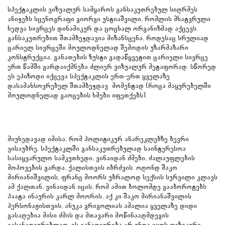
სპექტაკლის ვიზუალურ სამყაროს განსაკუთრებულ სიღრმეს
ანიჭებს სცენოგრაფი გიორგი უსტიაშვილი, რომლის მხატვრული
ხედვა სივრცეს დინამიკურ და ცოცხალ ორგანიზმად აქცევს.
განსაკუთრებით შთამბეჭდავია მიზანსცენა, როდესაც სრულიად
ცარიელ სივრცეში მოულოდნელად შემოდის უზარმაზარი
კონსტრუქცია, განათების ზუსტი გადაწყვეტით ცარიელი სივრცე
ერთ წამში გარდაიქმნება ძლიერ ვიზუალურ მეტაფორად. სწორედ
ეს ეპიზოდი იქცევა სპექტაკლის ერთ-ერთ ყველაზე
დასამახსოვრებელ შთამბეჭდავ მომენტად (როცა მაყურებელში
მოულოდნელად გაოცების ხმები იფეთქებს).
მიუხედავად იმისა, რომ პოლიტიკურ ანარეკლებზე ბევრი
ვისაუბრე, სპექტაკლში განსაკუთრებულად საინტერესოა
სასიყვარულო სამკუთხედი, ვინაიდან ძმები, ძალაუფლების
მოპოვების გარდა, ქალისთვის იბრძვის. ოღონდ შაკო
მირიანიშვილის, ფრანც მოორს უბრალოდ სექსის სურვილი კლავს
ამ ქალთან, ვინაიდან იცის, რომ ამით ბოლომდე გააბოროტებს
პაატა ინაურის კარლ მოორის, აქ კი შაკო მირიანაშვილის
პერსონაჟისთვის, ანუკა გრიგოლიას ამალია ყველაზე დიდი
გასაღებია მისი ძმის და მთავარი მოწინააღმდეგის
გასანადგურებლად. ეს განადგურება არ უნდა იყოს ფიზიკური,