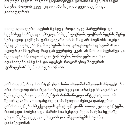
არ უნდა ვიყოთ. მაგრამ გაუაზრებელი ტირანიით შეპყრობილი
ხალხი, ბოლოს უკვე ცდილობს ჩაკლას ყველაფერი და
გაანადგუროს.
მძიმე ფინალური სცენის შემდეგ, როცა უკვე პარტერშიც და
სცენაზეც სიბნელეა, „პაკლონამდე“ ფიქრობ, ფიქრობ ბევრს, მერე
სურვილიც გიქრება ტაში დაუკრა იმას, რაც არ მოგწონს, თუმცა
მერე გახსენდება რომ თეატრში ხარ. უბრუნდები რეალობას და
ძლიერ ტაშს უკრავ. რადგან გვერდზე, უკან, ან წინ, ან სცენაზეც კი
შეიძლება, სწორედ ისეთი ტირანები, ბოროტები და არა
ადამიანები ისხდნენ და იდგნენ, როგორებიც შილერის
„ყაჩაღების“ პერსონაჟები არიან.
განსაკუთრებით, საინტერესოა საბა ასლამაზიშვილის პროექტები
არა მხოლოდ მისი რეჟისორული ხედვით, არამედ სხვადასხვა
შემოქმედებითი კომპონენტის ჰარმონიული ინტეგრაციით. ამ
შემთხვევაში, კონსტანტინე ეჯიბაშვილის მუსიკა დამატებით
განასახიერებს სპექტაკლის ემოციურ ტონს: თითოეული დარტყმა,
რითმული მომენტი და ჰარმონია ზუსტად შეესაბამება სცენაზე
გათამაშებულ ყველა ემოციას და ამკვიდრებს საჭირო
დაძაბულობას.