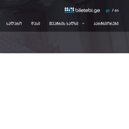
ge
en
სალარო
დასი
თეატრის ხალხი
პარტნიორები