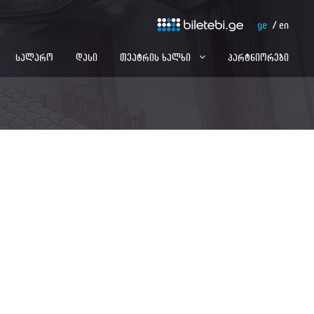
ge
en
სალარო
დასი
თეატრის ხალხი
პარტნიორები