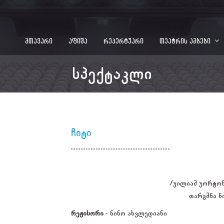
მთავარი
აფიშა
რეპერტუარი
თეატრის ამბები
სპექტაკლი
ჩიტი
/უილიამ უორტონ
თარგმნა ნ
რეჟისორი
- ნინო ახვლედიანი